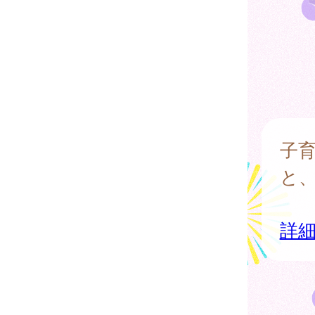
子
と
詳