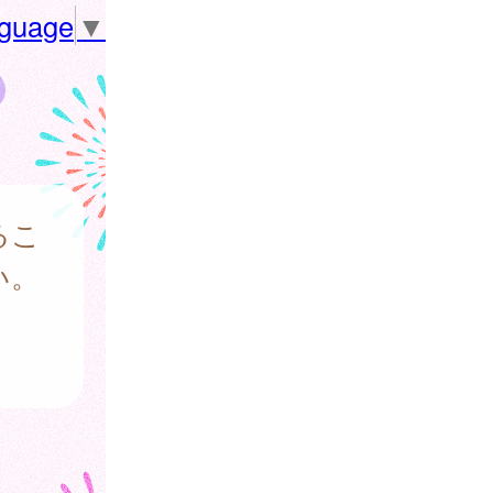
nguage
▼
るこ
い。